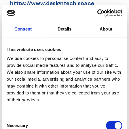
https://www.designtech.space
Codice campagna
20250001
Consent
Details
About
Tipologia Società
Startup
Diritto di Voto
This website uses cookies
Si (150.000,00€)
We use cookies to personalise content and ads, to
Benefici fiscali
provide social media features and to analyse our traffic.
30%
We also share information about your use of our site with
our social media, advertising and analytics partners who
Investimento in 100ter
may combine it with other information that you’ve
-
provided to them or that they’ve collected from your use
Investimento minimo / massimo
of their services.
5.000,00€ / 800.000,00€
Valore Pre Money
Consent
10.000.000,00€
Necessary
Selection