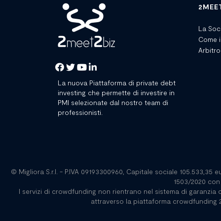
2MEE
La Soc
Come i
Arbitro
La nuova Piattaforma di private debt
investing che permette di investire in
PMI selezionate dal nostro team di
professionisti.
© Migliora S.r.l. - P.IVA 09193300960, Capitale sociale 105.533,35 
1503/2020 con 
I servizi di crowdfunding non rientrano nel sistema di garanzia de
attraverso la piattaforma crowdfunding 2m