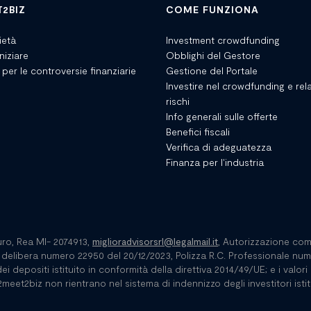
T2BIZ
COME FUNZIONA
ietà
Investment crowdfunding
niziare
Obblighi del Gestore
 per le controversie finanziarie
Gestione del Portale
Investire nel crowdfunding e rela
rischi
Info generali sulle offerte
Benefici fiscali
Verifica di adeguatezza
Finanza per l'industria
euro, Rea MI- 2074913,
miglioradvisorsrl@legalmail.it
, Autorizzazione com
delibera numero 22950 del 20/12/2023, Polizza R.C. Professionale nu
i depositi istituito in conformità della direttiva 2014/49/UE; e i valori
eet2biz non rientrano nel sistema di indennizzo degli investitori istitu