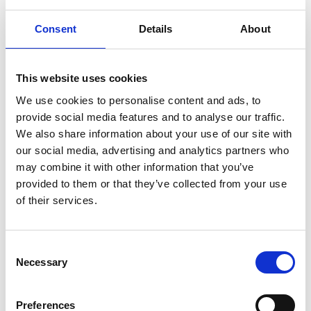
Tipologia Società
Startup
Consent
Details
About
Diritto di Voto
Si (15.000,00€)
This website uses cookies
Benefici fiscali
We use cookies to personalise content and ads, to
30%
provide social media features and to analyse our traffic.
We also share information about your use of our site with
Investimento in 100ter
our social media, advertising and analytics partners who
-
may combine it with other information that you’ve
Investimento minimo / massimo
provided to them or that they’ve collected from your use
250,00€ / 200.000,00€
of their services.
Valore Pre Money
1.200.000,00€
Consent
Necessary
Capitale Sociale
Selection
10.000,00€
Preferences
Tipologia di investitori Ammessi