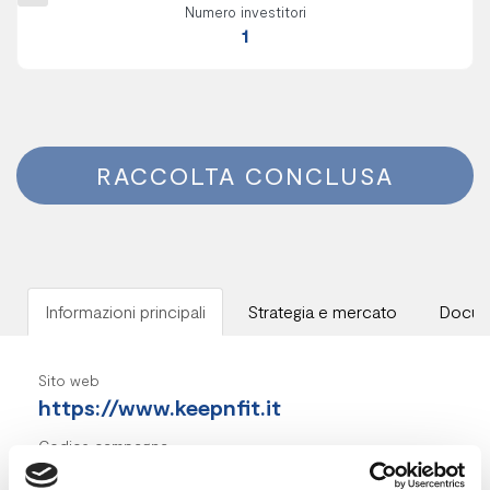
Numero investitori
1
RACCOLTA CONCLUSA
Informazioni principali
Strategia e mercato
Docum
Sito web
https://www.keepnfit.it
Codice campagna
200240003