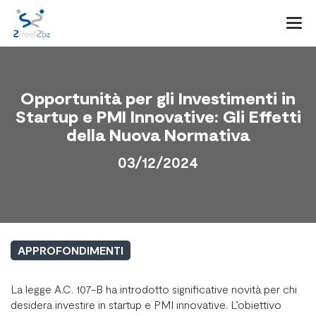
Togg
navi
Opportunità per gli Investimenti in
Startup e PMI Innovative: Gli Effetti
della Nuova Normativa
03/12/2024
APPROFONDIMENTI
La legge A.C. 107-B ha introdotto significative novità per chi
desidera investire in startup e PMI innovative. L’obiettivo