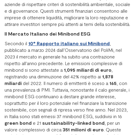
aziende di rispettare criteri di sostenibilità ambientale, sociale
e di governance. Questi strumenti finanziari consentono alle
imprese di ottenere liquidità, migliorare la loro reputazione e
attirare investitori sempre più attenti ai temi della sostenibilità.
Il Mercato Italiano dei Minibond ESG
Secondo il
10° Rapporto italiano sui Minibond
,
pubblicato a marzo 2024 dall’Osservatorio del PoliMi, nel
2023 il mercato in generale ha subito una contrazione
rispetto all'anno precedente. Le emissioni complessive di
minibond si sono attestate a
1,095 miliardi di euro
,
registrando una diminuzione del 42% rispetto ai
1,878
miliardi
del 2022. Il numero di emittenti è sceso a
165
, con
una prevalenza di PMI. Tuttavia, nonostante il calo generale, i
minibond ESG continuano a destare grande interesse,
soprattutto per il loro potenziale nel finanziare la transizione
sostenibile, con segnali di ripresa verso fine anno. Nel 2023,
in Italia sono stati emessi 37 minibond ESG, suddivisi in 16
green bond
e 21
sustainability-linked bond
, per un
valore complessivo di circa
351 milioni di euro
. Queste