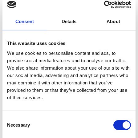
Romagna si apre e chiude nel mese di settembre; le
domande, infatti, devono essere presentate online tra il 2 e il
20 settembre 2024. Il bando mira a rafforzare la competitività
Consent
Details
About
internazionale delle imprese emiliano-romagnole.
Bando Energia PMI Regione Lazio: apertura il 16
settembre
This website uses cookies
La Regione Lazio ha lanciato il Bando Energia per le PMI,
We use cookies to personalise content and ads, to
con un investimento di 40 milioni di euro per promuovere
provide social media features and to analyse our traffic.
progetti di produzione di energia da fonti rinnovabili e
We also share information about your use of our site with
risparmio energetico. A partire dal 16 settembre, le imprese
our social media, advertising and analytics partners who
potranno presentare i loro progetti, che devono avere un
may combine it with other information that you’ve
importo minimo di 150.000 euro
. Il bando offre un
provided to them or that they’ve collected from your use
contributo a
fondo perduto
fino al
50%
del totale
of their services.
finanziabile, con un
massimo di 2 milioni di euro
per
progetto.
Bando Swich 2024 per le PMI del Piemonte: apertura
Consent
il 24 settembre
Necessary
Selection
Il bando SWIch 2024, pubblicato il 25 luglio, dispone di
80