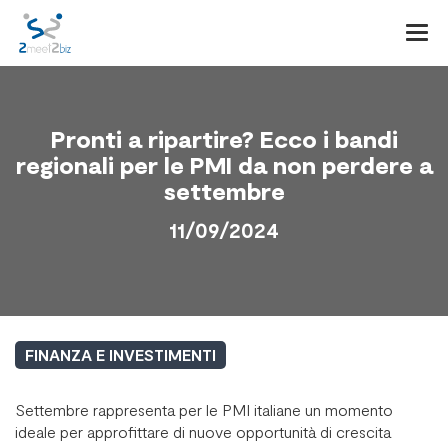
Togg
navi
Pronti a ripartire? Ecco i bandi
regionali per le PMI da non perdere a
settembre
11/09/2024
FINANZA E INVESTIMENTI
Settembre rappresenta per le PMI italiane un momento
ideale per approfittare di nuove opportunità di crescita