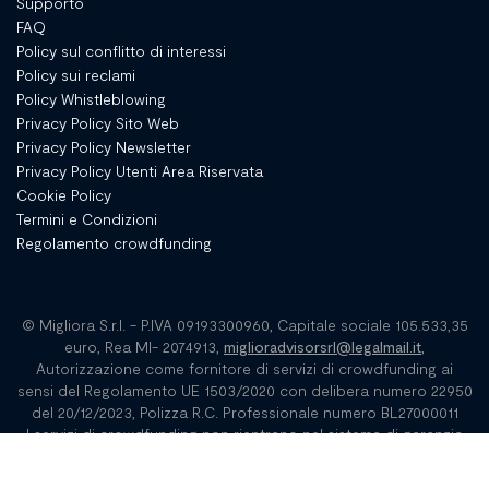
Supporto
FAQ
Policy sul conflitto di interessi
Policy sui reclami
Policy Whistleblowing
Privacy Policy Sito Web
Privacy Policy Newsletter
Privacy Policy Utenti Area Riservata
Cookie Policy
Termini e Condizioni
Regolamento crowdfunding
© Migliora S.r.l. - P.IVA 09193300960, Capitale sociale 105.533,35
euro, Rea MI- 2074913,
miglioradvisorsrl@legalmail.it
,
Autorizzazione come fornitore di servizi di crowdfunding ai
sensi del Regolamento UE 1503/2020 con delibera numero 22950
del 20/12/2023, Polizza R.C. Professionale numero BL27000011
I servizi di crowdfunding non rientrano nel sistema di garanzia
dei depositi istituito in conformità della direttiva 2014/49/UE; e i
valori mobiliari o gli strumenti ammessi ai fini di crowdfunding