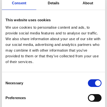
Consent
Details
About
vendita dell'azienda, assicurando loro la possibilità di vendere
alle stesse condizioni dei soci di maggioranza.
2. Diritto di Revoca
This website uses cookies
Gli investitori possono revocare il loro investimento se, tra il
We use cookies to personalise content and ads, to
momento dell’adesione all’offerta e la chiusura definitiva,
provide social media features and to analyse our traffic.
emergono nuovi fatti o errori materiali nelle informazioni
We also share information about your use of our site with
fornite.
our social media, advertising and analytics partners who
3. Diritto di Ripensamento
may combine it with other information that you’ve
Gli investitori hanno diritto a un periodo di sette giorni per
provided to them or that they’ve collected from your use
ripensarci e revocare il loro ordine di adesione senza costi
of their services.
aggiuntivi, anche senza fornire una motivazione specifica.
In conclusione, è cruciale che gli investitori leggano
Consent
attentamente i documenti di investimento per comprendere
Necessary
Selection
appieno i termini, i rischi e i diritti associati. Affidarsi a partner
affidabili e trasparenti, e operare esclusivamente attraverso
piattaforme autorizzate da Consob e Bankitalia, garantisce
Preferences
una maggiore protezione. La trasparenza e la
regolamentazione sono fondamentali per evitare frodi e