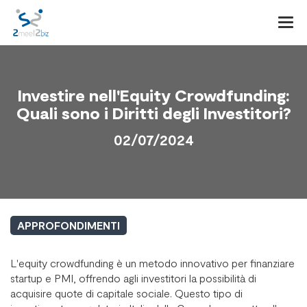
Togg
navi
Investire nell'Equity Crowdfunding:
Quali sono i Diritti degli Investitori?
02/07/2024
APPROFONDIMENTI
L'equity crowdfunding è un metodo innovativo per finanziare
startup e PMI, offrendo agli investitori la possibilità di
acquisire quote di capitale sociale. Questo tipo di