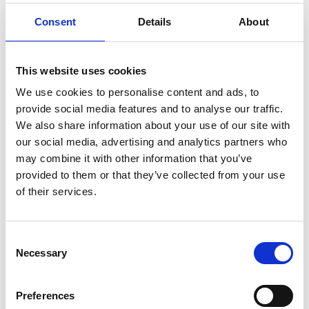
fattori, tra cui le condizioni economiche globali, le politiche
governative e l'evoluzione tecnologica. Tuttavia, la capacità
Consent
Details
About
delle startup italiane di adattarsi e innovare resta un elemento
chiave per il loro successo futuro.
This website uses cookies
We use cookies to personalise content and ads, to
provide social media features and to analyse our traffic.
We also share information about your use of our site with
our social media, advertising and analytics partners who
may combine it with other information that you’ve
provided to them or that they’ve collected from your use
of their services.
Consent
Necessary
Selection
Preferences