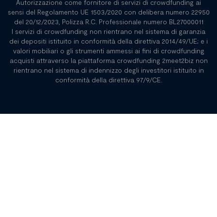
Autorizzazione come fornitore di servizi di crowdfunding ai
sensi del Regolamento UE 1503/2020 con delibera numero 22950
del 20/12/2023, Polizza R.C. Professionale numero BL27000011
I servizi di crowdfunding non rientrano nel sistema di garanzia
dei depositi istituito in conformità della direttiva 2014/49/UE; e i
valori mobiliari o gli strumenti ammessi ai fini di crowdfunding
acquisti attraverso la piattaforma crowdfunding 2meet2biz non
rientrano nel sistema di indennizzo degli investitori istituito in
conformità della direttiva 97/9/CE.