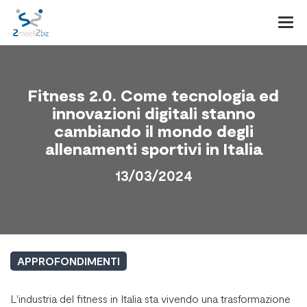
Togg
navi
Fitness 2.0. Come tecnologia ed
innovazioni digitali stanno
cambiando il mondo degli
allenamenti sportivi in Italia
13/03/2024
APPROFONDIMENTI
L'industria del fitness in Italia sta vivendo una trasformazione