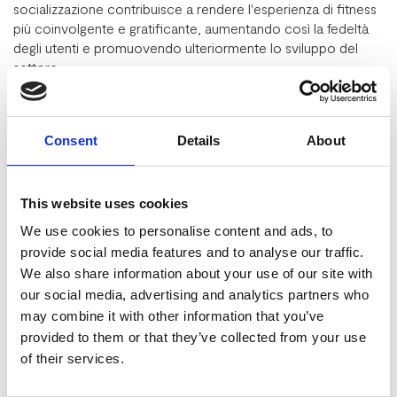
socializzazione contribuisce a rendere l'esperienza di fitness
più coinvolgente e gratificante, aumentando così la fedeltà
degli utenti e promuovendo ulteriormente lo sviluppo del
settore.
5. Crescita dell'E-commerce nel Settore del Fitness
La crescita delle soluzioni digitali nel settore del fitness ha
Consent
Details
About
anche alimentato l'espansione dell'e-commerce. E’ sempre
più facile infatti acquistare attrezzature per l'allenamento,
integratori alimentari, abbigliamento sportivo e altro ancora
online, spesso a prezzi competitivi e con la comodità della
This website uses cookies
consegna a domicilio. Questo ha reso più accessibili i
We use cookies to personalise content and ads, to
prodotti fitness a una vasta gamma di consumatori,
provide social media features and to analyse our traffic.
contribuendo ulteriormente alla crescita economica del
We also share information about your use of our site with
settore.
our social media, advertising and analytics partners who
6. Miglioramento dell'Esperienza del Cliente
may combine it with other information that you’ve
Infine, le soluzioni digitali stanno migliorando
provided to them or that they’ve collected from your use
complessivamente l'esperienza del cliente nel settore del
of their services.
fitness. Dall'iscrizione ai corsi online alla prenotazione degli
allenamenti tramite app, le tecnologie digitali semplificano e