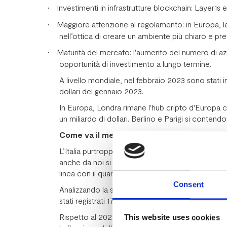
Investimenti in infrastrutture blockchain: Layer1s e
·
Maggiore attenzione al regolamento: in Europa, l
·
nell’ottica di creare un ambiente più chiaro e prev
Maturità del mercato: l'aumento del numero di az
·
opportunità di investimento a lungo termine.
A livello mondiale, nel febbraio 2023 sono stati in
dollari del gennaio 2023.
In Europa, Londra rimane l'hub cripto d'Europa con 
un miliardo di dollari. Berlino e Parigi si contend
Come va il mercato italiano del Venture C
L’Italia purtroppo non è neppure citata nelle pri
anche da noi si cominciano a vedere segnali positi
linea con il quarto trimestre 2022, sia per numer
Consent
Analizzando la segmentazione per tipologia, nel
stati registrati 17 round Pre-seed, di cui 14 Serie 
Rispetto al 2022 l’incidenza sulla raccolta dei 
This website uses cookies