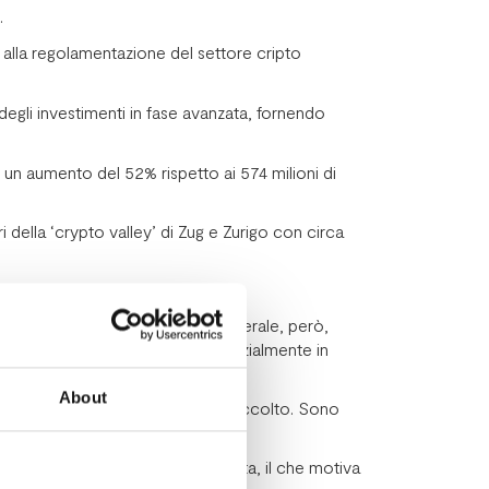
.
 alla regolamentazione del settore cripto
gli investimenti in fase avanzata, fornendo
n, un aumento del 52% rispetto ai 574 milioni di
i della ‘crypto valley’ di Zug e Zurigo con circa
ercato del Venture Capital in generale, però,
accolti in 84 round, rimane sostanzialmente in
lioni di euro).
About
ioni e 91 milioni di ammontare raccolto. Sono
ound Serie A e Serie B è diminuita, il che motiva