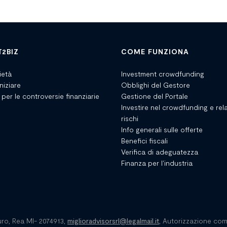
T2BIZ
COME FUNZIONA
ietà
Investment crowdfunding
niziare
Obblighi del Gestore
 per le controversie finanziarie
Gestione del Portale
Investire nel crowdfunding e rela
rischi
Info generali sulle offerte
Benefici fiscali
Verifica di adeguatezza
Finanza per l'industria
euro, Rea MI- 2074913,
miglioradvisorsrl@legalmail.it
, Autorizzazione com