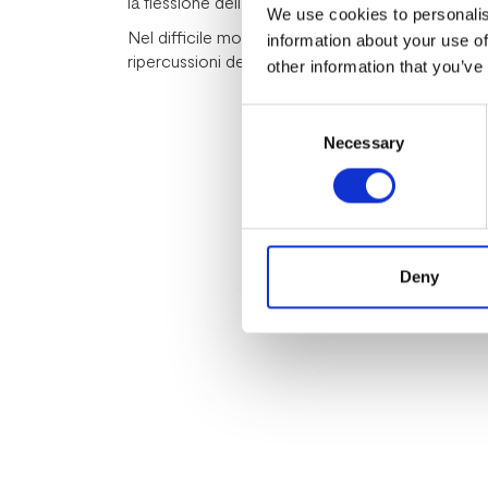
la flessione dell’ammontare medio investito regis
We use cookies to personalis
Nel difficile momento congiunturale, gli investime
information about your use of
ripercussioni delle tensioni economiche. L’Italia,
other information that you’ve
Consent
Necessary
Selection
Deny