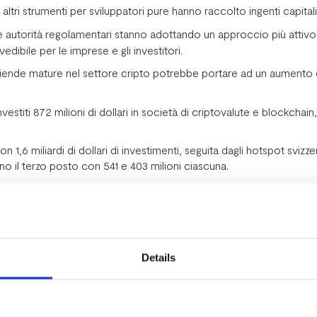
 altri strumenti per sviluppatori pure hanno raccolto ingenti capitali
e autorità regolamentari stanno adottando un approccio più attivo
edibile per le imprese e gli investitori.
iende mature nel settore cripto potrebbe portare ad un aumento de
vestiti 872 milioni di dollari in società di criptovalute e blockchai
1,6 miliardi di dollari di investimenti, seguita dagli hotspot svizzer
ono il terzo posto con 541 e 403 milioni ciascuna.
apital?
me dieci città europee per investimenti VC in aziende cripto. Nel m
vi. Nel primo trimestre del 2023 l’Italia, con 201 milioni di euro r
o di round (+5%) sia per ammontare raccolto (-5% rispetto ai 212 mi
Details
 primo trimestre del 2023 vanno bene i round Seed, con 50 operaz
A e 3 Serie B.
round early stage (Seed e Pre-seed) è aumentata mentre quella dei r