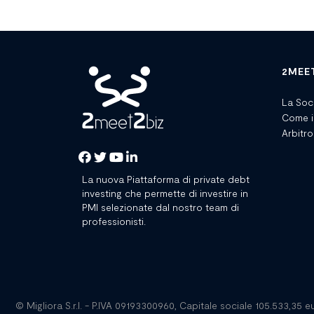
2MEE
La Soc
Come i
Arbitro
La nuova Piattaforma di private debt
investing che permette di investire in
PMI selezionate dal nostro team di
professionisti.
© Migliora S.r.l. - P.IVA 09193300960, Capitale sociale 105.533,35 