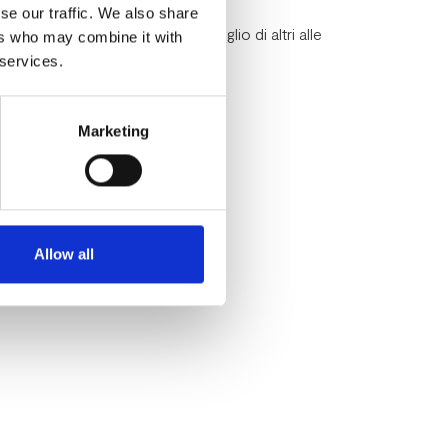
se our traffic. We also share
ro Paese dimostra di reggere meglio di altri alle
ers who may combine it with
ropeo.
 services.
Marketing
Allow all