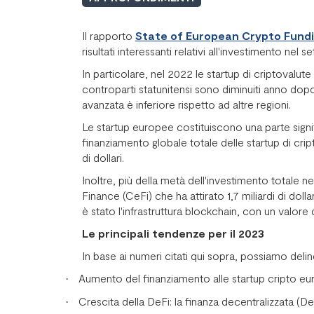
Il rapporto
State of European Crypto Fund
risultati interessanti relativi all'investimento nel 
In particolare, nel 2022 le startup di criptovalut
controparti statunitensi sono diminuiti anno dopo
avanzata è inferiore rispetto ad altre regioni.
Le startup europee costituiscono una parte signifi
finanziamento globale totale delle startup di cript
di dollari.
Inoltre, più della metà dell'investimento totale n
Finance (CeFi) che ha attirato 1,7 miliardi di dol
è stato l'infrastruttura blockchain, con un valore d
Le principali tendenze per il 2023
In base ai numeri citati qui sopra, possiamo deli
Aumento del finanziamento alle startup cripto euro
·
Crescita della DeFi: la finanza decentralizzata (DeF
·