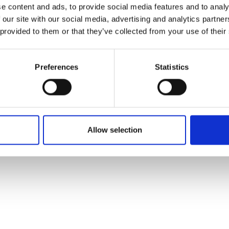
trata nel primo trimestre 2023.
e content and ads, to provide social media features and to analy
nti in innovazione si stanno contraendo a livello globale ma il nost
 our site with our social media, advertising and analytics partn
 insomma, ha il potenziale per essere più protagonista a livello eu
 provided to them or that they’ve collected from your use of their
Preferences
Statistics
Allow selection