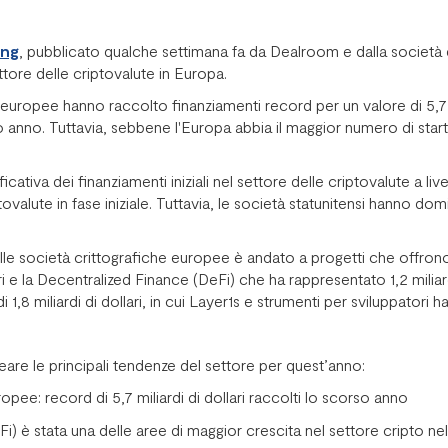
ing
, pubblicato qualche settimana fa da Dealroom e dalla società 
settore delle criptovalute in Europa.
e europee hanno raccolto finanziamenti record per un valore di 5,7 mi
 anno. Tuttavia, sebbene l'Europa abbia il maggior numero di startu
cativa dei finanziamenti iniziali nel settore delle criptovalute a li
ovalute in fase iniziale. Tuttavia, le società statunitensi hanno dom
elle società crittografiche europee è andato a progetti che offrono 
lari e la Decentralized Finance (DeFi) che ha rappresentato 1,2 milia
i 1,8 miliardi di dollari, in cui Layer1s e strumenti per sviluppatori 
neare le principali tendenze del settore per quest’anno:
pee: record di 5,7 miliardi di dollari raccolti lo scorso anno
i) è stata una delle aree di maggior crescita nel settore cripto nel 