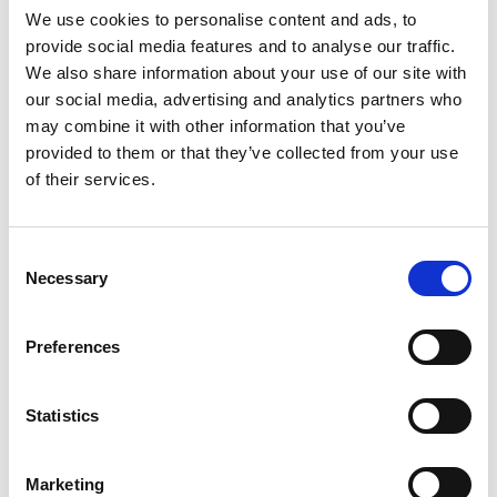
euro. Il rating deve essere di un certo tipo (solitamente
We use cookies to personalise content and ads, to
superiore a B3 nella scala Modefinance) per essere presi in
provide social media features and to analyse our traffic.
considerazione dalle piattaforme che aiutano a collocare i
We also share information about your use of our site with
minibond.
our social media, advertising and analytics partners who
Altre spese e costi fissi da considerare sono:
may combine it with other information that you’ve
provided to them or that they’ve collected from your use
Eventuale redazione del Business Plan con l’aiuto di un
of their services.
Advisor.
Gestione del sito internet e dell’informativa richiesta
dall’investitore e/o dall’eventuale borsa di negoziazione.
Consent
Corrispettivi per la quotazione pari a € 2.500 una tantum per
Necessary
Selection
l’ammissione. Non sono previsti e corrispettivi durante la vita
dello strumento.
Preferences
Fee di collocamento.
Tasso di interesse che può essere trimestrale, semestrale o
Statistics
annuale e dipende dai tassi di mercato, dal merito creditizio
della società e dall’eventuale rating dell’emittente, ma è
influenzato anche da eventuali garanzie richieste
Marketing