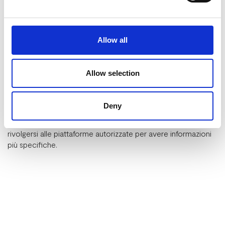
dall’investitore, dallo spread, dal premio per il rischio, dal
premio per l’illiquidità e dalla natura del titolo.
Costi legali una tantum per la redazione del verbale relativo
alla delibera di emissione, la redazione del contratto di
Allow all
sottoscrizione dei minibond e tutte le altre operazioni che
richiedono l’intervento di un professionista in materia
Allow selection
Richiesta del codice ISIN, il codice internazionale che
identifica univocamente gli strumenti finanziari.
Stesura del Report informativo periodico.
Deny
Poiché i costi possono variare, il nostro consiglio è quello di
rivolgersi alle piattaforme autorizzate per avere informazioni
più specifiche.