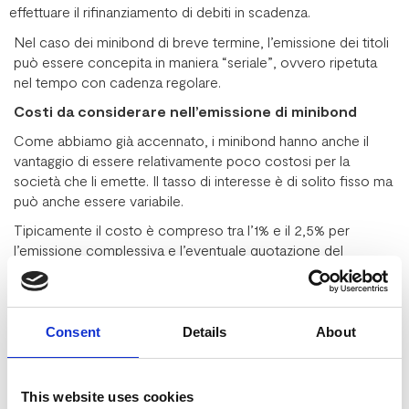
effettuare il rifinanziamento di debiti in scadenza.
Nel caso dei minibond di breve termine, l’emissione dei titoli
può essere concepita in maniera “seriale”, ovvero ripetuta
nel tempo con cadenza regolare.
Costi da considerare nell’emissione di minibond
Come abbiamo già accennato, i minibond hanno anche il
vantaggio di essere relativamente poco costosi per la
società che li emette. Il tasso di interesse è di solito fisso ma
può anche essere variabile.
Tipicamente il costo è compreso tra l’1% e il 2,5% per
l’emissione complessiva e l’eventuale quotazione del
minibond. Se proviamo a stimare un costo annuale indicativo
otteniamo una cifra che va da 5mila a 15mila euro.
Va poi valutato il costo per farsi assegnare un rating dalle
Consent
Details
About
società specializzate, che non è obbligatorio ma serve a
rendere molto più appetibile l’emissione per gli investitori
interessati, oltre a consentire alle PMI di indebitarsi a tassi
This website uses cookies
ancora più bassi. Questo costo è pari a circa altri 20mila