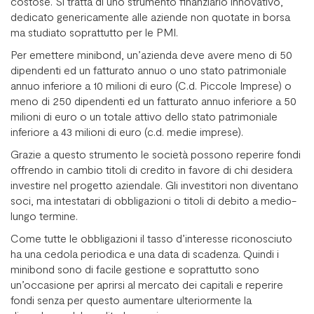
costose. Si tratta di uno strumento finanziario innovativo,
dedicato genericamente alle aziende non quotate in borsa
ma studiato soprattutto per le PMI.
Per emettere minibond, un’azienda deve avere meno di 50
dipendenti ed un fatturato annuo o uno stato patrimoniale
annuo inferiore a 10 milioni di euro (C.d. Piccole Imprese) o
meno di 250 dipendenti ed un fatturato annuo inferiore a 50
milioni di euro o un totale attivo dello stato patrimoniale
inferiore a 43 milioni di euro (c.d. medie imprese).
Grazie a questo strumento le società possono reperire fondi
offrendo in cambio titoli di credito in favore di chi desidera
investire nel progetto aziendale. Gli investitori non diventano
soci, ma intestatari di obbligazioni o titoli di debito a medio-
lungo termine.
Come tutte le obbligazioni il tasso d’interesse riconosciuto
ha una cedola periodica e una data di scadenza. Quindi i
minibond sono di facile gestione e soprattutto sono
un’occasione per aprirsi al mercato dei capitali e reperire
fondi senza per questo aumentare ulteriormente la