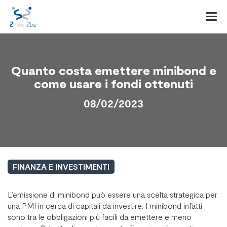
Togg
navi
Quanto costa emettere minibond e
come usare i fondi ottenuti
08/02/2023
FINANZA E INVESTIMENTI
L’emissione di minibond può essere una scelta strategica per
una PMI in cerca di capitali da investire. I minibond infatti
sono tra le obbligazioni più facili da emettere e meno